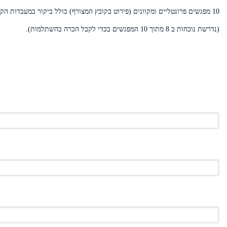
10 מפגשים פרונטליים ומקוונים (פירוט בקובץ המצורף) כולל ביקור במעבדות הקוואנטים המתקדמות בתחומן. הקורס יתקיים בימי חמישי בשעות 16-18
(נדרשת נוכחות ב 8 מתוך 10 המפגשים בכדי לקבל הכרה בהשתלמות).