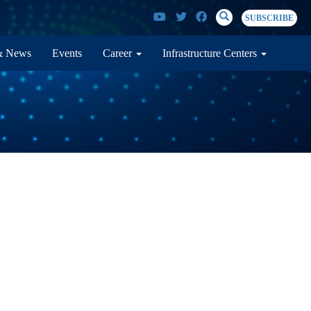
SEARCH
Search
SUBSCRIBE
& News
Events
Career
Infrastructure Centers