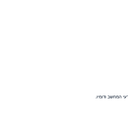
עי המחשב ודומיו