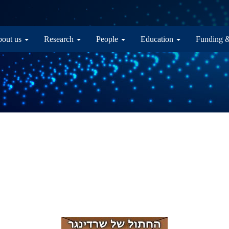
in navigation
out us
Research
People
Education
Funding 